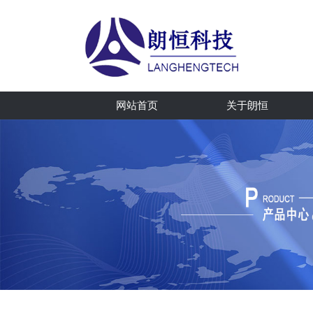
网站首页
关于朗恒