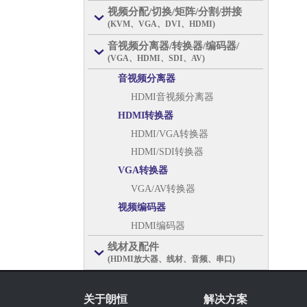
视频分配/切换/矩阵/分割/拼接
(KVM、VGA、DVI、HDMI)
音视频分离器/转换器/编码器/
(VGA、HDMI、SDI、AV)
音视频分离器
HDMI音视频分离器
HDMI转换器
HDMI/VGA转换器
HDMI/SDI转换器
VGA转换器
VGA/AV转换器
视频编码器
HDMI编码器
线材及配件
(HDMI放大器、线材、音频、串口)
关于朗恒
解决方案