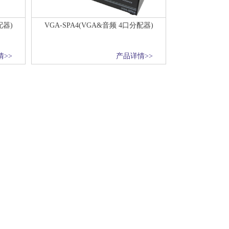
配器)
VGA-SPA4(VGA&音频 4口分配器)
>>
产品详情>>