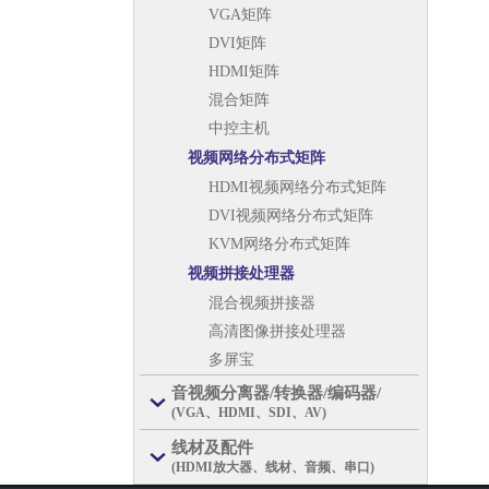
VGA矩阵
DVI矩阵
HDMI矩阵
混合矩阵
中控主机
视频网络分布式矩阵
HDMI视频网络分布式矩阵
DVI视频网络分布式矩阵
KVM网络分布式矩阵
视频拼接处理器
混合视频拼接器
高清图像拼接处理器
多屏宝
音视频分离器/转换器/编码器/
(VGA、HDMI、SDI、AV)
线材及配件
(HDMI放大器、线材、音频、串口)