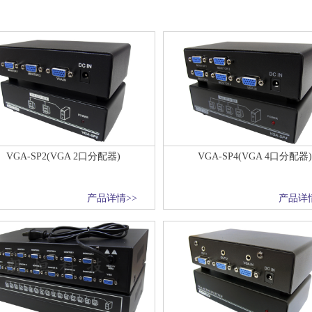
VGA-SP2(VGA 2口分配器)
VGA-SP4(VGA 4口分配器)
产品详情>>
产品详情